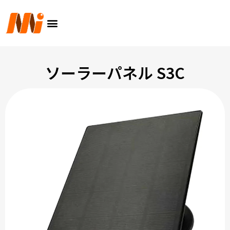
内
メ
容
ニ
を
ュ
ス
ー
キ
ッ
ソーラーパネル S3C
プ