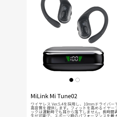
MiLink Mi Tune02
ワイヤレス Ver.5.4を採用し、10mmドライバー
高音質を提供します。フィットを高めるイヤー
ックは運動時でも耳から落下しません。長時間
生が可能で、スポーツ時のパフォーマンスを最