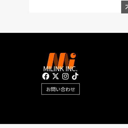
MILINK INC.
F
X
I
T
a
-
n
i
c
t
s
k
お問い合わせ
e
w
t
t
b
i
a
o
o
t
g
k
o
t
r
k
e
a