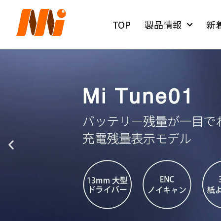
内
容
TOP
製品情報
新
を
ス
キ
ッ
プ