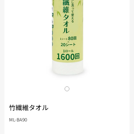
竹繊維タオル
ML-BA90