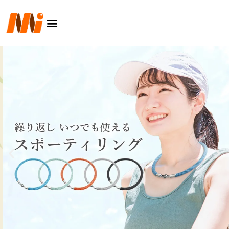
内
メ
容
ニ
を
ュ
ス
ー
キ
ッ
プ