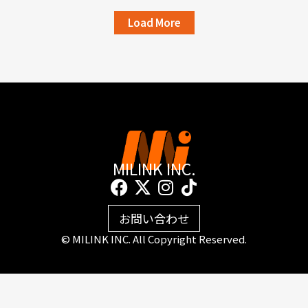
Load More
MILINK INC.
F
X
I
T
a
-
n
i
c
t
s
k
お問い合わせ
e
w
t
t
© MILINK INC. All Copyright Reserved.
b
i
a
o
o
t
g
k
o
t
r
k
e
a