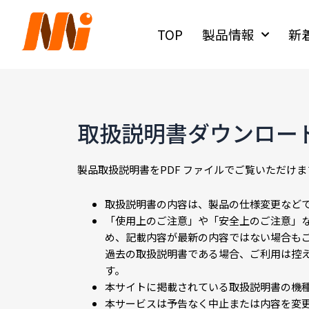
内
容
TOP
製品情報
新
を
ス
キ
ッ
プ
取扱説明書ダウンロー
製品取扱説明書をPDF ファイルでご覧いただけ
取扱説明書の内容は、製品の仕様変更など
「使用上のご注意」や「安全上のご注意」
め、記載内容が最新の内容ではない場合も
過去の取扱説明書である場合、ご利用は控
す。
本サイトに掲載されている取扱説明書の機
本サービスは予告なく中止または内容を変