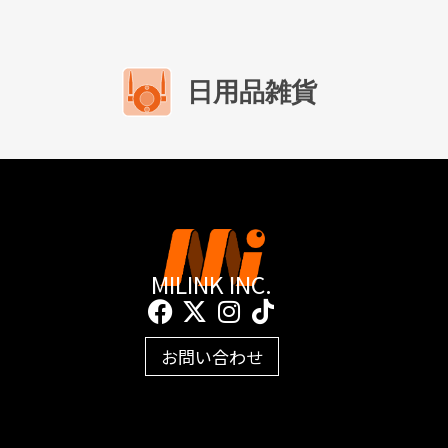
日用品雑貨
MILINK INC.
F
X
I
T
a
-
n
i
c
t
s
k
お問い合わせ
e
w
t
t
b
i
a
o
o
t
g
k