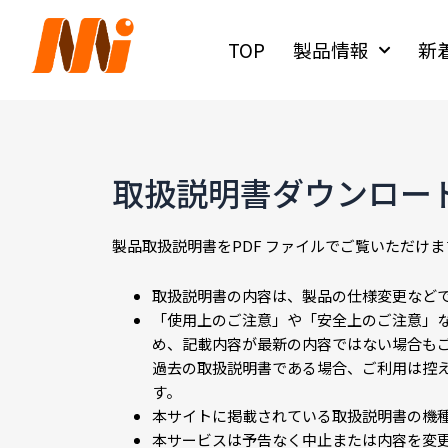
内
容
TOP
製品情報
新
を
ス
キ
ッ
プ
取扱説明書ダウンロー
製品取扱説明書をPDF ファイルでご覧いただけ
取扱説明書の内容は、製品の仕様変更など
「使用上のご注意」や「安全上のご注意」
め、記載内容が最新の内容ではない場合も
過去の取扱説明書である場合、ご利用は控
す。
本サイトに掲載されている取扱説明書の機
本サービスは予告なく中止または内容を変