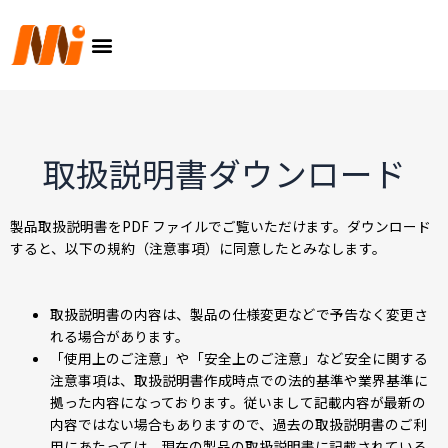
内
メ
容
ニ
を
ュ
ス
ー
キ
ッ
プ
取扱説明書ダウンロード
製品取扱説明書をPDF ファイルでご覧いただけます。ダウンロード
すると、以下の規約（注意事項）に同意したとみなします。
取扱説明書の内容は、製品の仕様変更などで予告なく変更さ
れる場合があります。
「使用上のご注意」や「安全上のご注意」など安全に関する
注意事項は、取扱説明書作成時点での法的基準や業界基準に
拠った内容になっております。従いまして記載内容が最新の
内容ではない場合もありますので、過去の取扱説明書のご利
用にあたっては、現在の製品の取扱説明書に記載されている