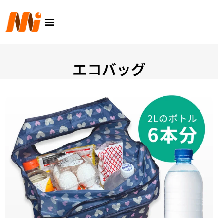
内
メ
容
ニ
を
ュ
ス
ー
キ
ッ
エコバッグ
プ