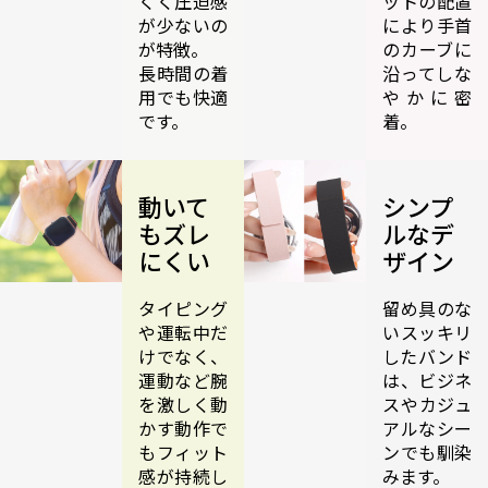
くく圧迫感
ットの配置
が少ないの
により手首
が特徴。
のカーブに
長時間の着
沿ってしな
用でも快適
やかに密
です。
着。
動いて
シンプ
もズレ
ルなデ
にくい
ザイン
タイピング
留め具のな
や運転中だ
いスッキリ
けでなく、
したバンド
運動など腕
は、ビジネ
を激しく動
スやカジュ
かす動作で
アルなシー
もフィット
ンでも馴染
感が持続し
みます。