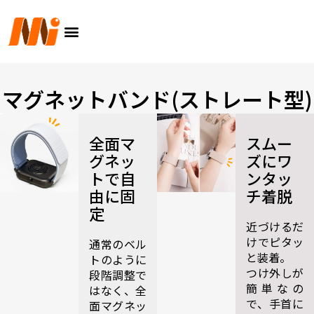
内
メ
容
ニ
を
ュ
ス
ー
キ
ッ
マグネットバンド(ストレート型)
プ
全面マ
スムー
グネッ
ズにワ
トで自
ンタッ
由に固
チ着脱
定
近づけるだ
けでピタッ
通常のベル
と装着。
トのように
つけ外しが
段階調整で
簡単なの
はなく、全
で、手首に
面マグネッ