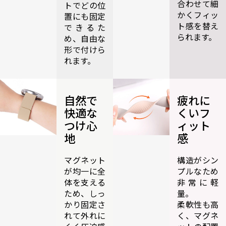
合わせて細
トでどの位
かくフィッ
置にも固定
ト感を替え
できるた
られます。
め、自由な
形で付けら
れます。
自然で
疲れに
快適な
くいフ
つけ心
ィット
地
感
マグネット
構造がシン
が均一に全
プルなため
体を支える
非常に軽
ため、しっ
量。
かり固定さ
柔軟性も高
れて外れに
く、マグネ