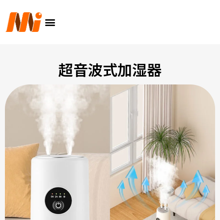
内
メ
容
ニ
を
ュ
ス
ー
キ
ッ
超音波式加湿器
プ