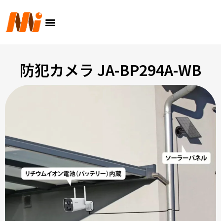
内
メ
容
ニ
を
ュ
ス
ー
キ
ッ
防犯カメラ JA-BP294A-WB
プ