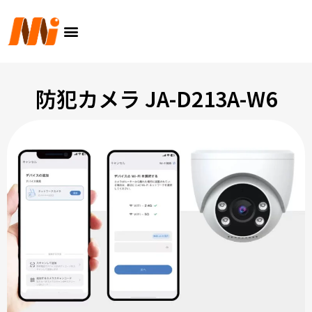
内
メ
容
ニ
を
ュ
ス
ー
キ
ッ
防犯カメラ JA-D213A-W6
プ