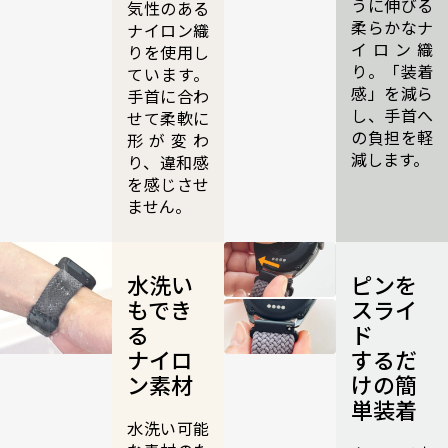
うに伸びる
気性のある
柔らかなナ
ナイロン織
イロン織
りを使用し
り。「装着
ています。
感」を減ら
手首に合わ
し、手首へ
せて柔軟に
の負担を軽
形が変わ
減します。
り、違和感
を感じさせ
ません。
水洗い
ピンを
もでき
スライ
る
ド
ナイロ
するだ
ン素材
けの簡
単装着
水洗い可能