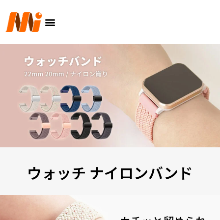
内
メ
容
ニ
を
ュ
ス
ー
キ
ッ
プ
ウォッチ ナイロンバンド