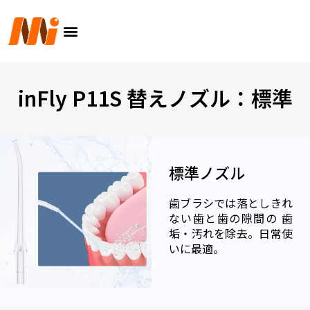
内
メ
容
ニ
を
ュ
ス
ー
キ
ッ
inFly P11S 替えノズル：標準
プ
標準ノズル
歯ブラシでは落としきれ
ない歯と歯の隙間の 歯
垢・汚れを除去。日常使
いに最適。