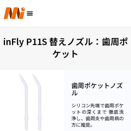
内
メ
容
ニ
を
ュ
ス
ー
キ
ッ
inFly P11S 替えノズル：歯周ポ
プ
ケット
歯周ポケットノズ
ル
シリコン先端で歯周ポケ
ットの深くまで 徹底洗
浄し、歯周炎や歯周病の
方に推奨。