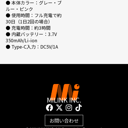
● 本体カラー：グレー・ブ
ルー・ピンク
● 使用時間：フル充電で約
30日（1日2回の場合）
● 充電時間：約3時間
● 内蔵バッテリー：3.7V
350mAh/Li-ion
● Type-C入力：DC5V/1A
MILINK INC.
F
X
I
T
a
-
n
i
c
t
s
k
お問い合わせ
e
w
t
t