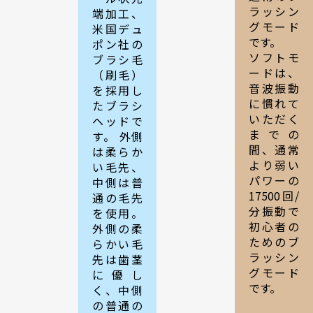
ラッシン
端加工、
グモード
米国デュ
です。
ポン社の
ソフトモ
ブラシ毛
ードは、
（刷毛）
音波振動
を採用し
に慣れて
たブラシ
いただく
ヘッドで
までの
す。 外側
間、通常
は柔らか
より弱い
い毛先、
パワーの
中側は普
17500回/
通の毛先
分振動で
を使用。
初心者の
外側の柔
ためのブ
らかい毛
ラッシン
先は歯茎
グモード
に優し
です。
く、中側
の普通の