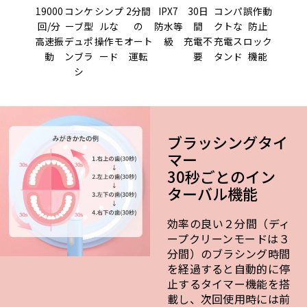
19000
コンケ
シンプ
2分間
IPX7
30日
コンパ
誤作動
回/分
ーブ型
ルな
の
防水等
間
クトな
防止
高速振
デュポ
操作モ
オート
級
充電不
充電ス
ロック
動
ンブラ
ード
運転
要
タンド
機能
シ
ブラッシングタイ
マー
30秒ごとのイン
ターバル機能
効率の良い２分間（ディ
ープクリーンモードは３
分間）のブラシング時間
を経過すると自動的に停
止するタイマー機能を搭
載し、次回使用時には前