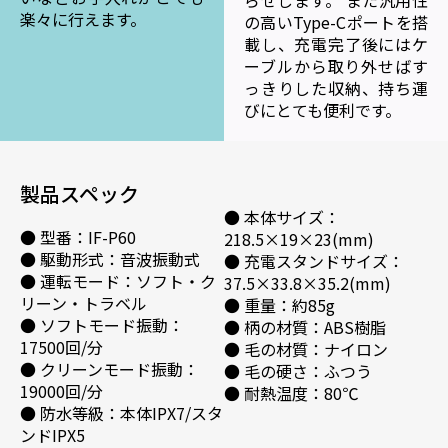
らせします。 また汎用性
楽々に行えます。
の高いType-Cポートを搭
載し、充電完了後にはケ
ーブルから取り外せばす
っきりした収納、持ち運
びにとても便利です。
製品スペック
● 本体サイズ：
● 型番：IF-P60
218.5×19×23(mm)
● 駆動形式：音波振動式
● 充電スタンドサイズ：
● 運転モード：ソフト・ク
37.5×33.8×35.2(mm)
リーン・トラベル
● 重量：約85g
● ソフトモード振動：
● 柄の材質：ABS樹脂
17500回/分
● 毛の材質：ナイロン
● クリーンモード振動：
● 毛の硬さ：ふつう
19000回/分
● 耐熱温度：80℃
● 防水等級：本体IPX7/スタ
ンドIPX5