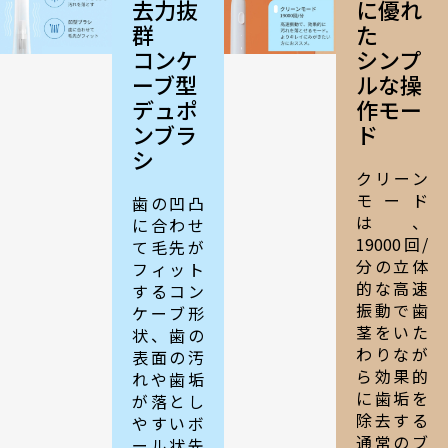
去力抜
に優れ
群
た
コンケ
シンプ
ーブ型
ルな操
デュポ
作モー
ンブラ
ド
シ
クリーン
モード
歯の凹凸
は、
に合わせ
19000回/
て毛先が
分の立体
フィット
的な高速
するコン
振動で歯
ケーブ形
茎をいた
状、歯の
わりなが
表面の汚
ら効果的
れや歯垢
に歯垢を
が落とし
除去する
やすいボ
通常のブ
ール状先