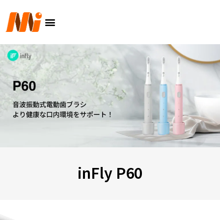
内
メ
容
ニ
を
ュ
ス
ー
キ
ッ
プ
inFly P60