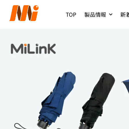
内
容
TOP
製品情報
新
を
ス
キ
ッ
プ